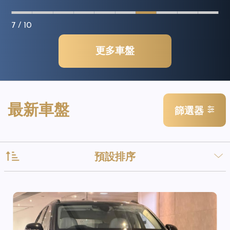
7
/ 10
更多車盤
最新車盤
篩選器
預設排序