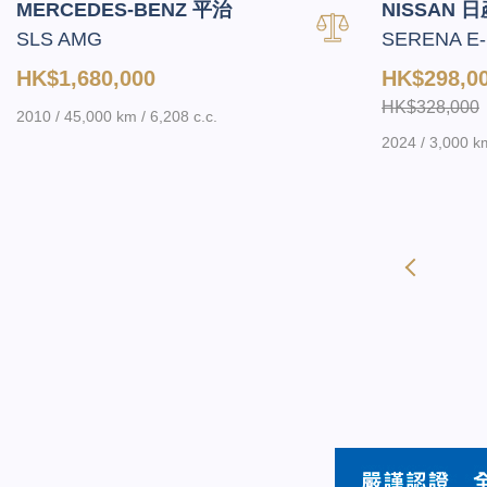
MERCEDES-BENZ 平治
NISSAN 日
SLS AMG
SERENA E-
HK$1,680,000
HK$298,0
HK$328,000
2010 / 45,000 km / 6,208 c.c.
2024 / 3,000 km