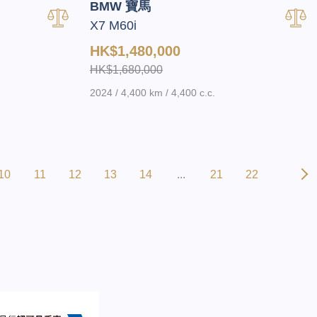
BMW 寶馬
X7 M60i
HK$1,480,000
HK$1,680,000
2024 / 4,400 km / 4,400 c.c.
10
11
12
13
14
...
21
22