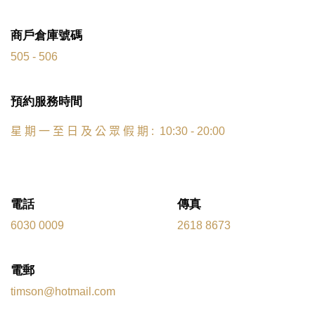
商戶倉庫號碼
505 - 506
預約服務時間
星
期
一
至
日
及
公
眾
假
期
: 10:30 - 20:00
電話
傳真
6030 0009
2618 8673
電郵
timson@hotmail.com