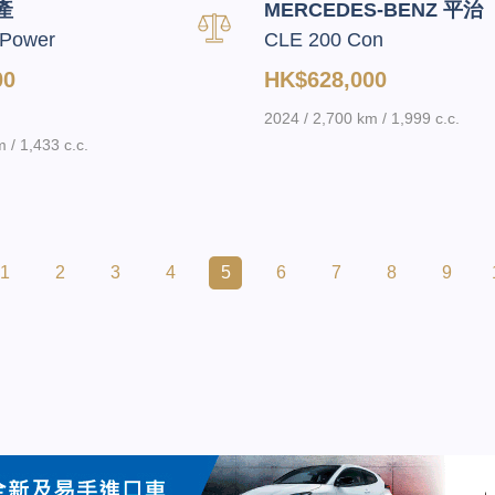
產
MERCEDES-BENZ 平治
Power
CLE 200 Con
00
HK$628,000
2024 / 2,700 km / 1,999 c.c.
 / 1,433 c.c.
1
2
3
4
5
6
7
8
9