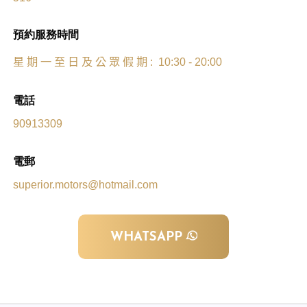
預約服務時間
星
期
一
至
日
及
公
眾
假
期
: 10:30 - 20:00
電話
90913309
電郵
superior.motors@hotmail.com
WHATSAPP