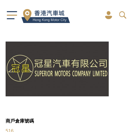
商戶倉庫號碼
516