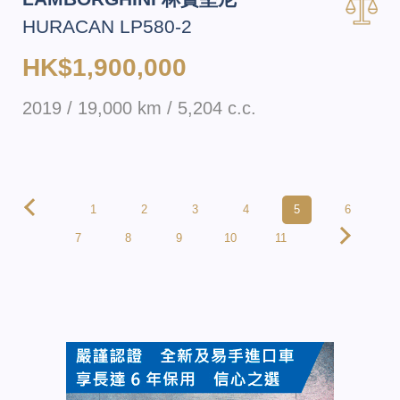
HURACAN LP580-2
HK$1,900,000
2019 / 19,000 km / 5,204 c.c.
1
2
3
4
5
6
7
8
9
10
11