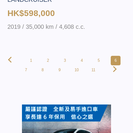
HK$598,000
2019 / 35,000 km / 4,608 c.c.
1
2
3
4
5
6
7
8
9
10
11