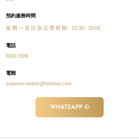
預約服務時間
星
期
一
至
日
及
公
眾
假
期
: 10:30 - 20:00
電話
90913309
電郵
superior.motors@hotmail.com
WHATSAPP