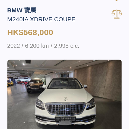
BMW 寶馬
M240IA XDRIVE COUPE
HK$568,000
2022 / 6,200 km / 2,998 c.c.