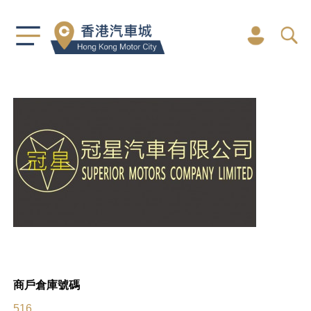
商戶倉庫號碼
516