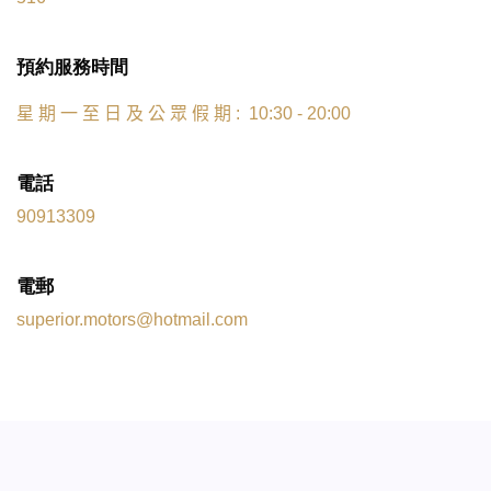
預約服務時間
星
期
一
至
日
及
公
眾
假
期
: 10:30 - 20:00
電話
90913309
電郵
superior.motors@hotmail.com