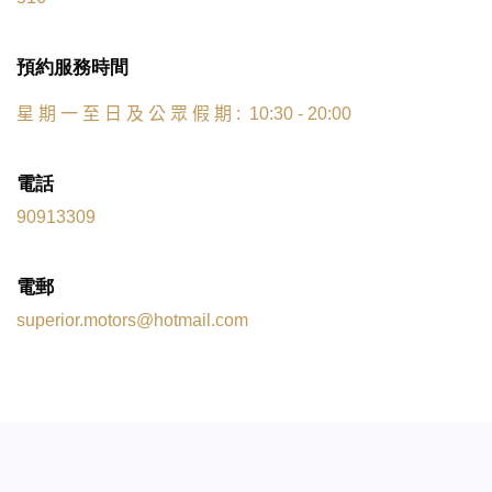
預約服務時間
星
期
一
至
日
及
公
眾
假
期
: 10:30 - 20:00
電話
90913309
電郵
superior.motors@hotmail.com