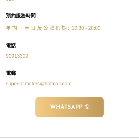
預約服務時間
星
期
一
至
日
及
公
眾
假
期
: 10:30 - 20:00
電話
90913309
電郵
superior.motors@hotmail.com
WHATSAPP