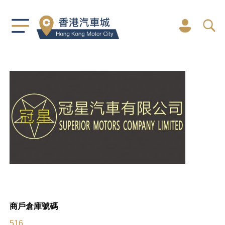
商戶倉庫號碼
516