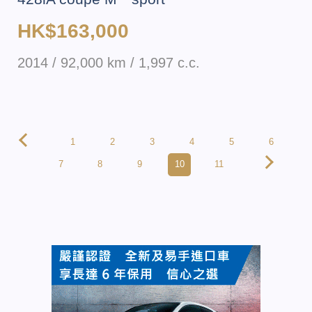
HK$163,000
2014 / 92,000 km / 1,997 c.c.
1
2
3
4
5
6
7
8
9
10
11