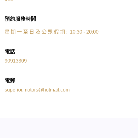
預約服務時間
星
期
一
至
日
及
公
眾
假
期
: 10:30 - 20:00
電話
90913309
電郵
superior.motors@hotmail.com