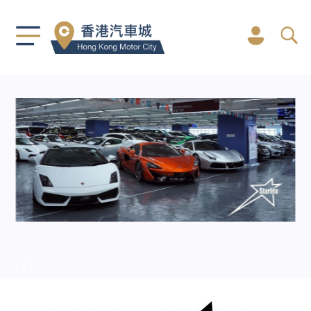
1
/ 1