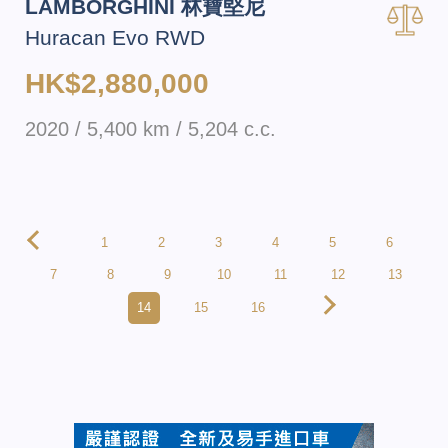
LAMBORGHINI 林寶堅尼
Huracan Evo RWD
HK$2,880,000
2020 / 5,400 km / 5,204 c.c.
1
2
3
4
5
6
7
8
9
10
11
12
13
14
15
16