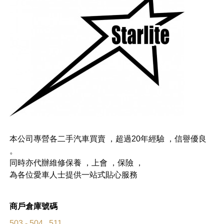
本公司專營各二手汽車買賣 ，超過20年經驗 ，信譽優良
。
同時亦代辦維修保養 ，上會 ，保險 ，
為各位愛車人士提供一站式貼心服務
商戶倉庫號碼
503 - 504 , 511