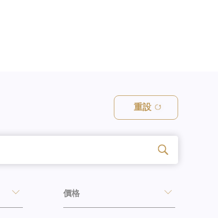
重設
價格