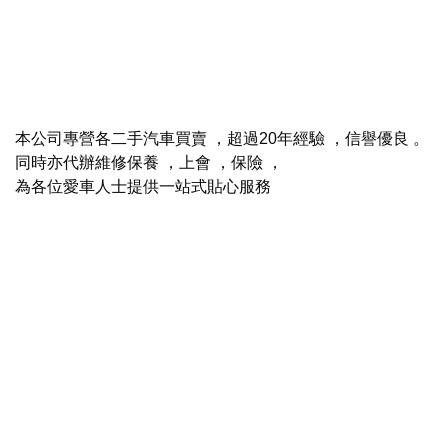
本公司專營各二手汽車買賣 ，超過20年經驗 ，信譽優良 。
同時亦代辦維修保養 ，上會 ，保險 ，
為各位愛車人士提供一站式貼心服務