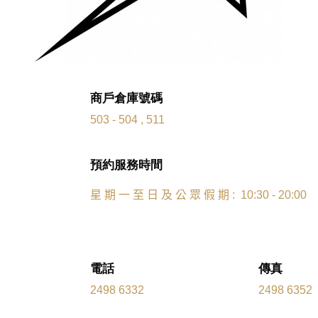
商戶倉庫號碼
503 - 504 , 511
預約服務時間
星
期
一
至
日
及
公
眾
假
期
: 10:30 - 20:00
電話
傳真
2498 6332
2498 6352