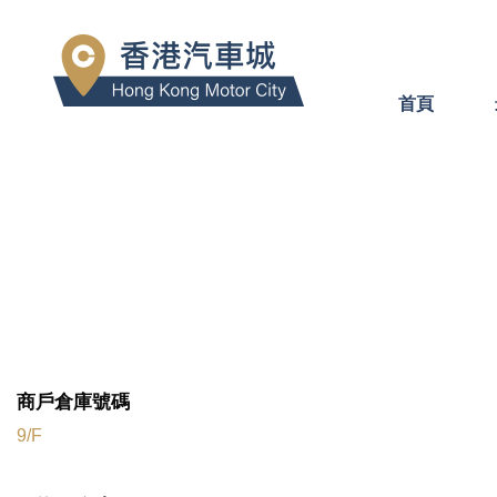
首頁
商戶倉庫號碼
9/F