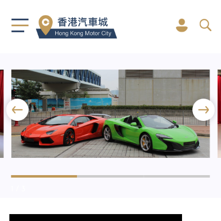
1
/ 3