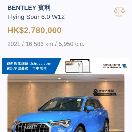
BENTLEY 賓利
Flying Spur 6.0 W12
HK$2,780,000
2021 / 16,586 km / 5,950 c.c.