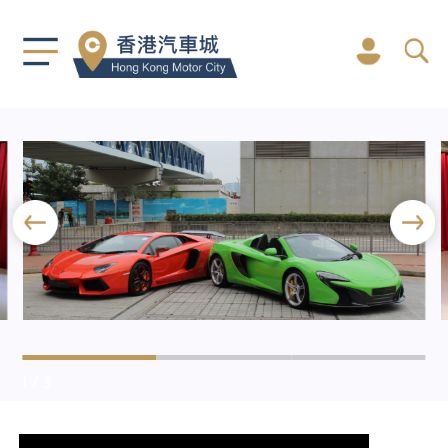
1
/ 3