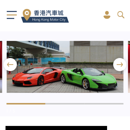
1
/ 3