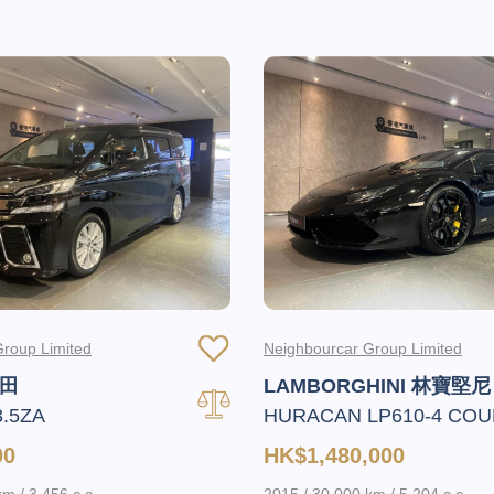
roup Limited
Neighbourcar Group Limited
豐田
LAMBORGHINI 林寶堅尼
3.5ZA
HURACAN LP610-4 COU
00
HK$1,480,000
m / 3,456 c.c.
2015 / 30,000 km / 5,204 c.c.