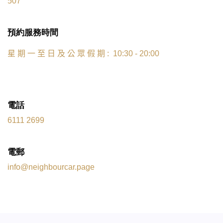
507
預約服務時間
星
期
一
至
日
及
公
眾
假
期
: 10:30 - 20:00
電話
6111 2699
電郵
info@neighbourcar.page