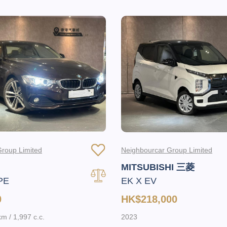
roup Limited
Neighbourcar Group Limited
MITSUBISHI 三菱
PE
EK X EV
0
HK$218,000
m / 1,997 c.c.
2023