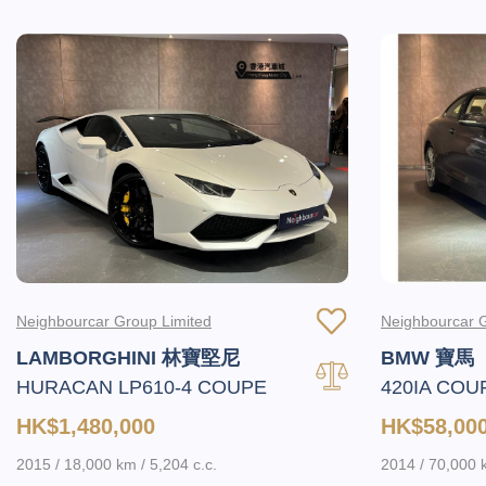
Neighbourcar Group Limited
Neighbourcar G
LAMBORGHINI 林寶堅尼
BMW 寶馬
HURACAN LP610-4 COUPE
420IA COU
HK$1,480,000
HK$58,00
2015 / 18,000 km / 5,204 c.c.
2014 / 70,000 k