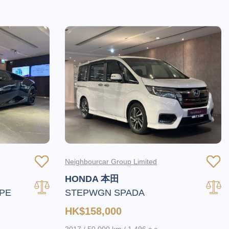
Neighbourcar Group Limited
HONDA 本田
PE
STEPWGN SPADA
HK$158,000
2017 / 50,000 km / 1,496 c.c.