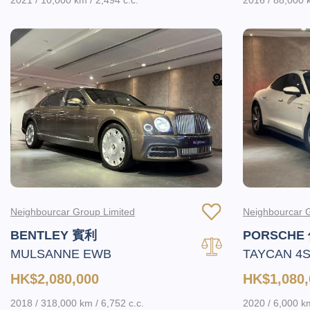
Neighbourcar Group Limited
Neighbourcar G
BENTLEY 賓利
PORSCHE
MULSANNE EWB
TAYCAN 4
HK$2,080,000
HK$1,080,
2018 / 318,000 km / 6,752 c.c.
2020 / 6,000 k