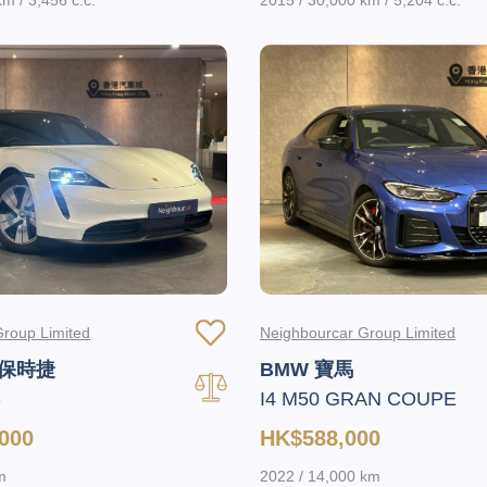
roup Limited
Neighbourcar Group Limited
 保時捷
BMW 寶馬
S
I4 M50 GRAN COUPE
000
HK$588,000
m
2022 / 14,000 km