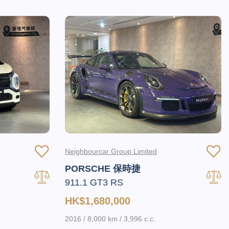
Neighbourcar Group Limited
PORSCHE 保時捷
911.1 GT3 RS
HK$1,680,000
2016 / 8,000 km / 3,996 c.c.