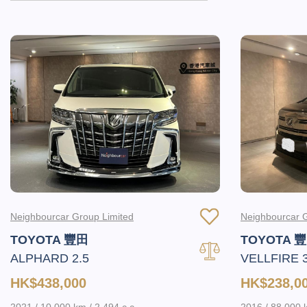
Neighbourcar Group Limited
Neighbourcar G
TOYOTA 豐田
TOYOTA 
ALPHARD 2.5
VELLFIRE 
HK$438,000
HK$238,0
2021 / 10,000 km / 2,494 c.c.
2016 / 88,000 k