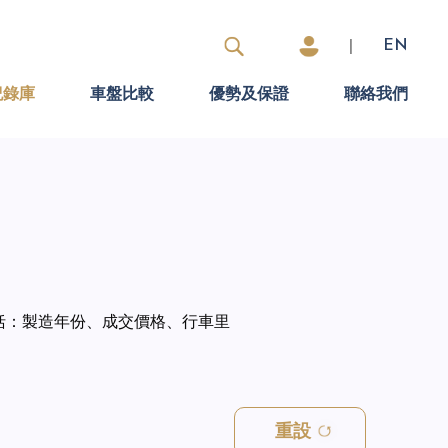
|
EN
紀錄庫
車盤比較
優勢及保證
聯絡我們
括：製造年份、成交價格、行車里
重設