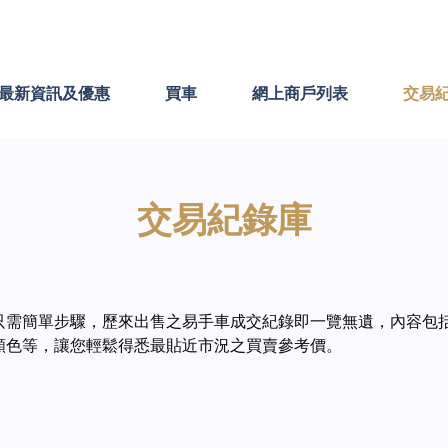
最新資訊及優惠
買車
網上商戶列表
交易
交易紀錄庫
只需簡單步驟，歷來出售之易手車成交紀錄即一覽無遺，內容包
顏色等，讓您輕鬆得悉最貼近市況之買賣參考價。