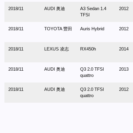
2018/11
AUDI 奥迪
A3 Sedan 1.4
2012
TFSI
2018/11
TOYOTA 豐田
Auris Hybrid
2012
2018/11
LEXUS 凌志
RX450h
2014
2018/11
AUDI 奥迪
Q3 2.0 TFSI
2013
quattro
2018/11
AUDI 奥迪
Q3 2.0 TFSI
2012
quattro