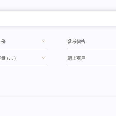
年份
參考價格
 (c.c.)
網上商戶