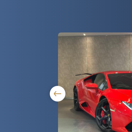
 Group Limited
GHINI 林寶堅尼
P610-4 Coupe
,000
m / 5,204 c.c.