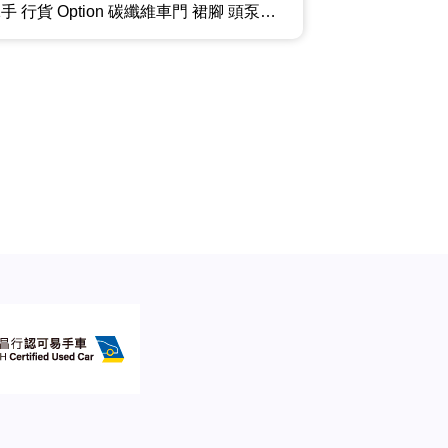
1手 行貨 Option 碳纖維車門 裙腳 頭泵把 倒後鏡 - 後泊車鏡頭 陶瓷剎車 頭升降 - 碳纖維底盤 - KeylessGo - Bluetooth - 原廠陶瓷剎車 3.8T 570匹強勁馬力 極低里數只行 7000km