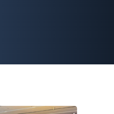
玻璃頂 18吋合金鈴 低公里數 內外非常新淨