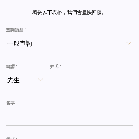
填妥以下表格，我們會盡快回覆。
查詢類型 *
一般查詢
稱謂 *
姓氏 *
先生
名字