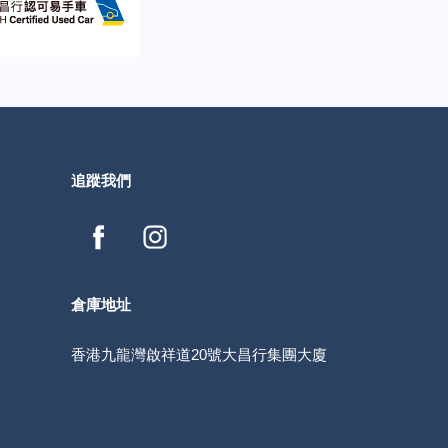
追蹤我們
倉庫地址
香港九龍灣啟祥道20號大昌行集團大廈