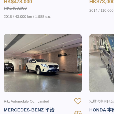
HK$478,000
HK$73,00
HK$498,000
2014 / 110,000 
2018 / 43,000 km / 1,988 c.c.
Ritz Automobile Co., Limited
泓曆汽車有限
MERCEDES-BENZ 平治
HONDA 本