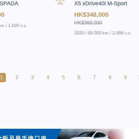
SPADA
X5 xDrive40i M-Sport
00
HK$348,000
HK$368,000
m / 1,500 c.c.
2020 / 68,000 km / 2,998 c.c.
1
2
3
4
5
6
7
8
9