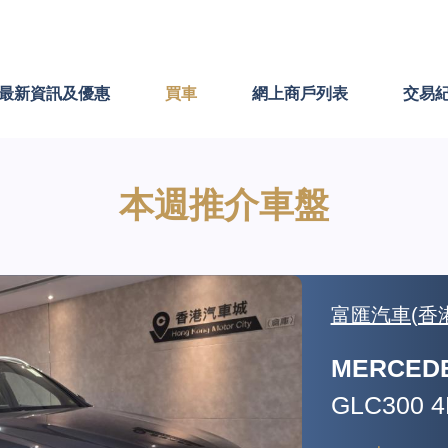
最新資訊及優惠
買車
網上商戶列表
交易
本週推介車盤
倬譽汽車有
MINI 迷你
JCW CLU