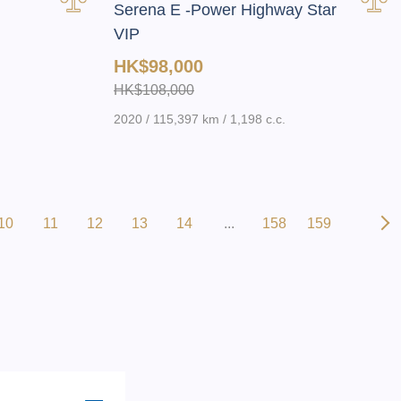
Serena E -Power Highway Star
VIP
HK$98,000
HK$108,000
2020 / 115,397 km / 1,198 c.c.
10
11
12
13
14
...
158
159