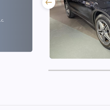
.c.
1首 行貨 Facelift 新款電子錶板 AMG Package 天幕頂 腳踢電尾冚 三記憶電座 Keyless 9-Tronic波箱 Carplay 後波鏡頭