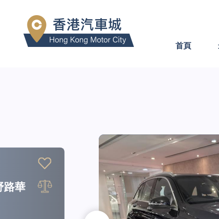
首頁
司
Z 平治
celift