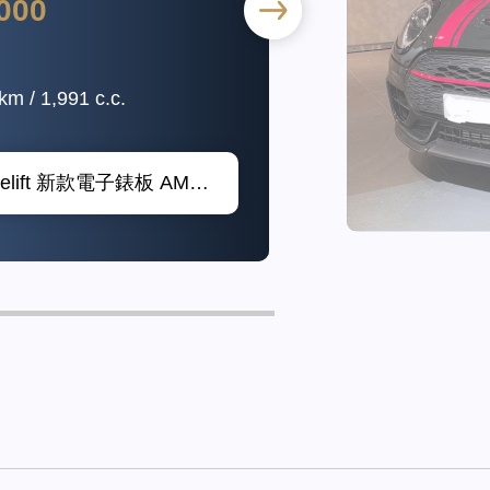
000
m / 1,998 c.c.
KEYLESS,特大天窗,HUD,跑車桶座,HARMAN KARDON 音響, 泊車鏡頭