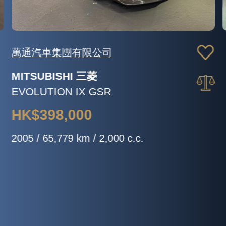
Neighbourcar Group Limited
LAMBORGHINI 林寶堅尼
Huracan LP610-4 Coupe
HK$1,280,000
2015 / 30,000 km / 5,204 c.c.