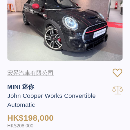
宏昇汽車有限公司
MINI 迷你
John Cooper Works Convertible
Automatic
HK$198,000
HK$208,000