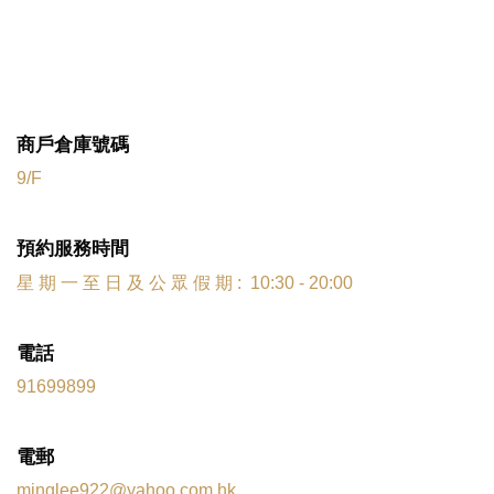
商戶倉庫號碼
9/F
預約服務時間
星 期 一 至 日 及 公 眾 假 期 : 10:30 - 20:00
電話
91699899
電郵
minglee922@yahoo.com.hk