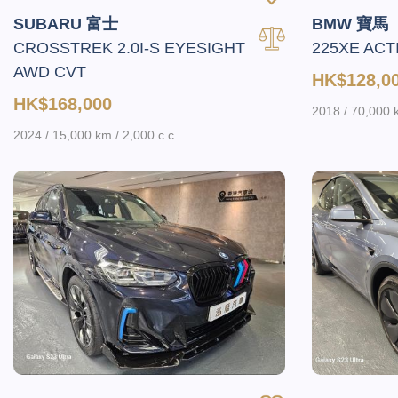
SUBARU 富士
BMW 寶馬
CROSSTREK 2.0I-S EYESIGHT
225XE ACT
AWD CVT
HK$128,0
HK$168,000
2018 / 70,000 k
2024 / 15,000 km / 2,000 c.c.