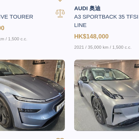
AUDI 奥迪
IVE TOURER
A3 SPORTBACK 35 TFSI
LINE
00
HK$148,000
m / 1,500 c.c.
2021 / 35,000 km / 1,500 c.c.