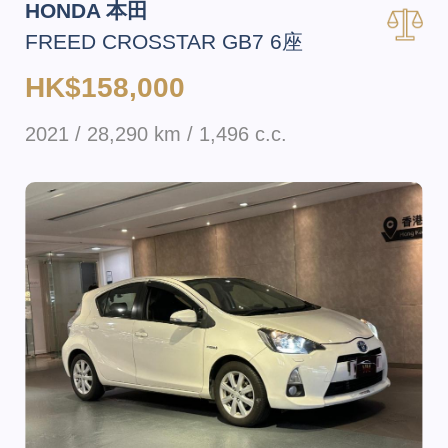
HONDA 本田
FREED CROSSTAR GB7 6座
HK$158,000
2021 / 28,290 km / 1,496 c.c.