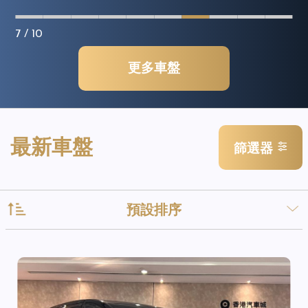
7
/ 10
更多車盤
最新車盤
篩選器
預設排序