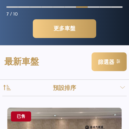
7
/ 10
更多車盤
最新車盤
篩選器
預設排序
已售