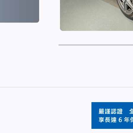
1首 行貨 Facelift 新款電子錶板 AMG Package 天幕頂 腳踢電尾冚 三記憶電座 Keyless 9-Tronic波箱 Carplay 後波鏡頭