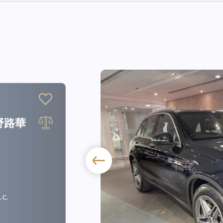
司
Z 平治
celift
.c.