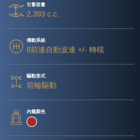
引擎容量
2,393 c.c.
傳動系統
8前速自動波連 +/- 轉檔
驅動形式
前輪驅動
內籠顏色