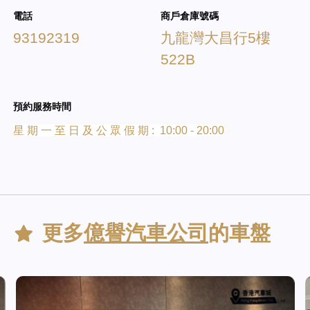
電話
商戶倉庫號碼
93192319
九龍灣大昌行5樓
522B
預約服務時間
星 期 一 至 日 及 公 眾 假 期 : 10:00 - 20:00
更多
億譽汽車公司
的車盤