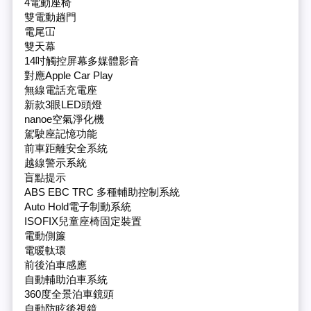
4電動座椅
雙電動趟門
電尾冚
雙天幕
14吋觸控屏幕多媒體影音
對應Apple Car Play
無線電話充電座
新款3眼LED頭燈
nanoe空氣淨化機
駕駛座記憶功能
前車距離安全系統
越線警示系統
盲點提示
ABS EBC TRC 多種輔助控制系統
Auto Hold電子制動系統
ISOFIX兒童座椅固定裝置
電動側簾
電暖軚環
前後泊車感應
自動輔助泊車系統
360度全景泊車鏡頭
自動防眩後視鏡