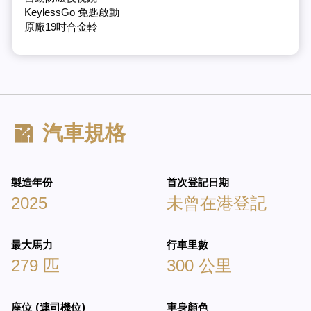
KeylessGo 免匙啟動
原廠19吋合金軨
汽車規格
製造年份
首次登記日期
2025
未曾在港登記
最大馬力
行車里數
279 匹
300 公里
座位 (連司機位)
車身顏色