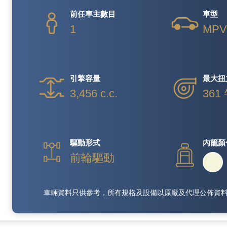
前任車主數目
車型
1
MP
引擎容量
最大扭
3,456 c.c.
361
驅動形式
內籠顏
前輪驅動
車輛資料只供參考，所有規格及設備以原廠及代理公佈資