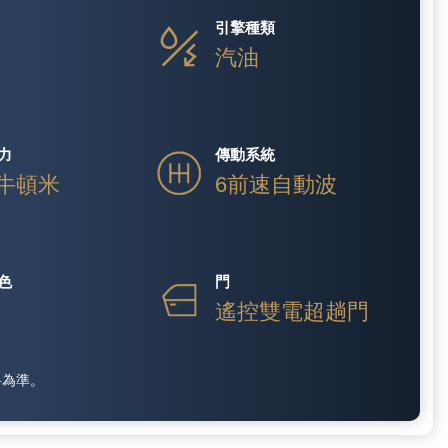
引擎種類
V
汽油
力
傳動系統
 牛頓米
6前速自動波
色
門
遙控雙電超趟門
料為準。