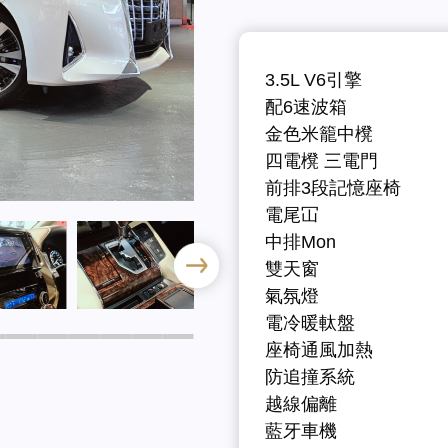
3.5L V6引擎
配6速波箱
金色米籠中櫈
四電櫈 三電門
前排3段記憶座椅
電尾冚
中排Mon
雙天窗
氣氛燈
電冷暖軚盤
座椅通風加熱
防追撞系統
越線偏離
藍牙車機