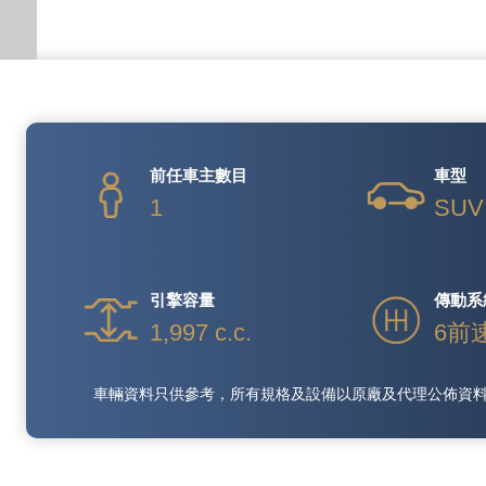
前任車主數目
車型
1
SUV
引擎容量
傳動系
1,997 c.c.
6前
車輛資料只供參考，所有規格及設備以原廠及代理公佈資