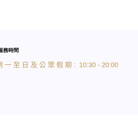
服務時間
期
一
至
日
及
公
眾
假
期
: 10:30 - 20:00