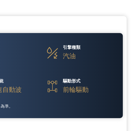
引擎種類
汽油
統
驅動形式
速自動波
前輪驅動
料為準。