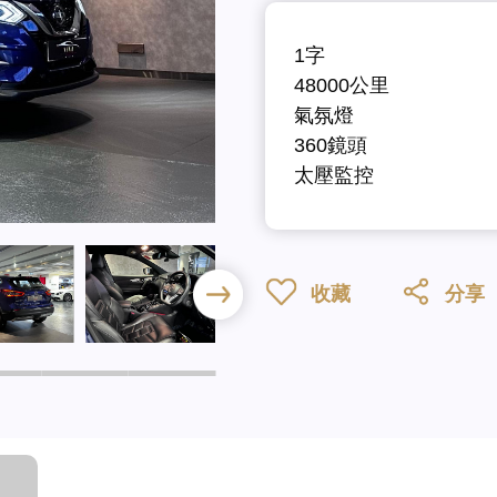
1字
48000公里
氣氛燈
360鏡頭
太壓監控
收藏
分享