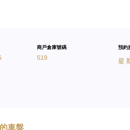
商戶倉庫號碼
預約
5
519
星
的車盤