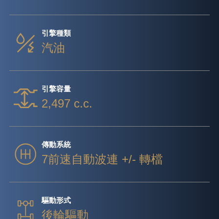
引擎種類
汽油
引擎容量
2,497 c.c.
傳動系統
7前速自動波連 +/- 轉檔
驅動形式
後輪驅動