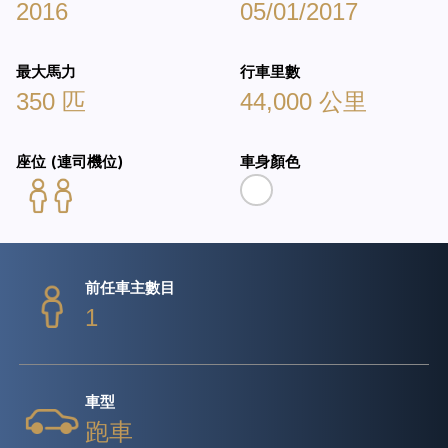
2016
05/01/2017
最大馬力
行車里數
350 匹
44,000 公里
座位 (連司機位)
車身顏色
前任車主數目
1
車型
跑車