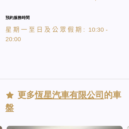
預約服務時間
星
期
一
至
日
及
公
眾
假
期
: 10:30 -
20:00
更多
恆星汽車有限公司
的車
盤