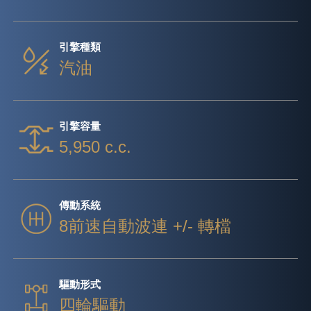
引擎種類
汽油
引擎容量
5,950 c.c.
傳動系統
8前速自動波連 +/- 轉檔
驅動形式
四輪驅動