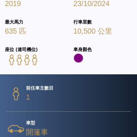
2019
23/10/2024
最大馬力
行車里數
635 匹
10,500 公里
座位 (連司機位)
車身顏色
前任車主數目
1
車型
開篷車