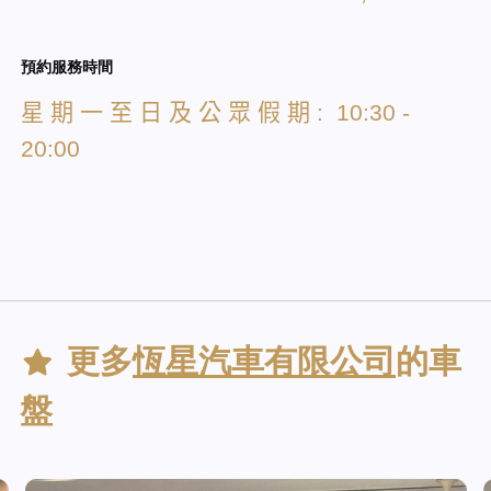
預約服務時間
星
期
一
至
日
及
公
眾
假
期
: 10:30 -
20:00
更多
恆星汽車有限公司
的車
盤