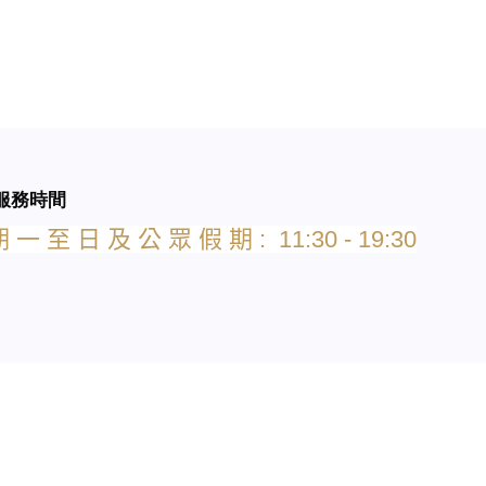
服務時間
期
一
至
日
及
公
眾
假
期
: 11:30 - 19:30