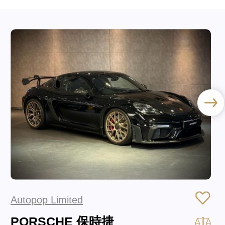
Autopop Limited
PORSCHE 保時捷