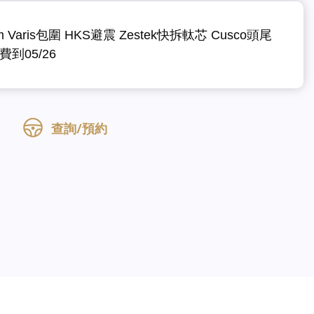
m Varis包圍 HKS避震 Zestek快拆軚芯 Cusco頭尾
費到05/26
查詢/預約