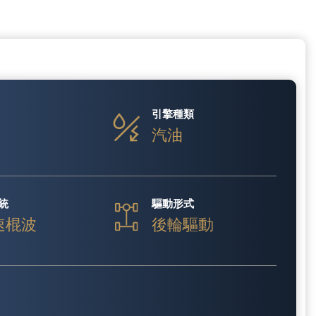
引擎種類
汽油
統
驅動形式
速棍波
後輪驅動