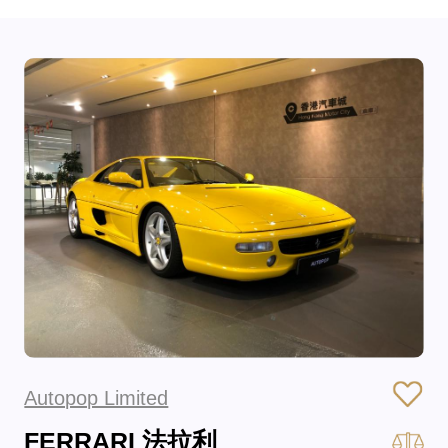
Autopop Limited
FERRARI 法拉利