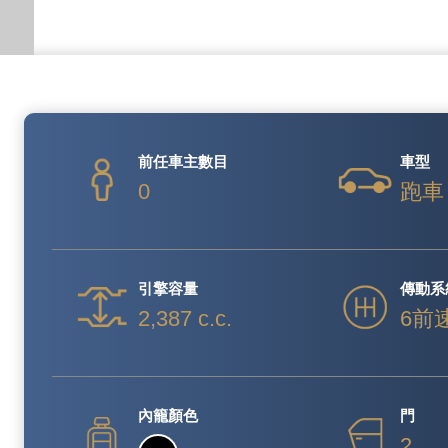
前任車主數目
車型
0
跑車
引擎容量
傳動系
2,387 c.c.
6前
內籠顏色
門
2