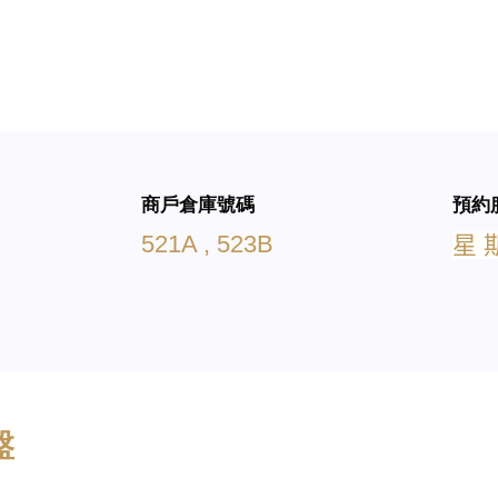
商戶倉庫號碼
預約
521A , 523B
星
盤