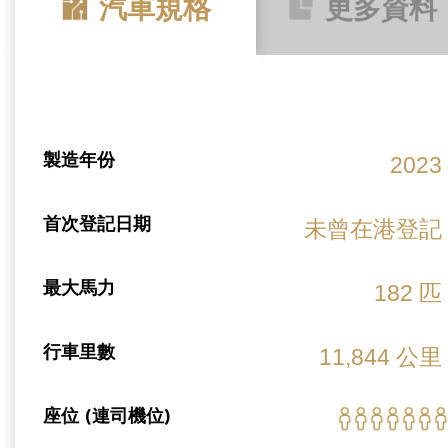
汽車規格
更多資料
製造年份
2023
首次登記日期
未曾在港登記
最大馬力
182 匹
行車里數
11,844 公里
座位 (連司機位)