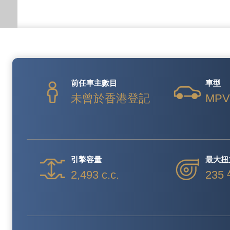
前任車主數目
車型
未曾於香港登記
MP
引擎容量
最大扭
2,493 c.c.
235