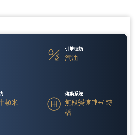
引擎種類
V
汽油
力
傳動系統
 牛頓米
無段變速連+/-轉
檔