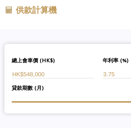
供款計算機
總上會車價 (HK$)
年利率 (%)
貸款期數 (月)