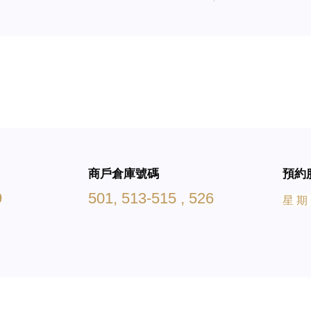
商戶倉庫號碼
預約
9
501, 513-515 , 526
星 期 