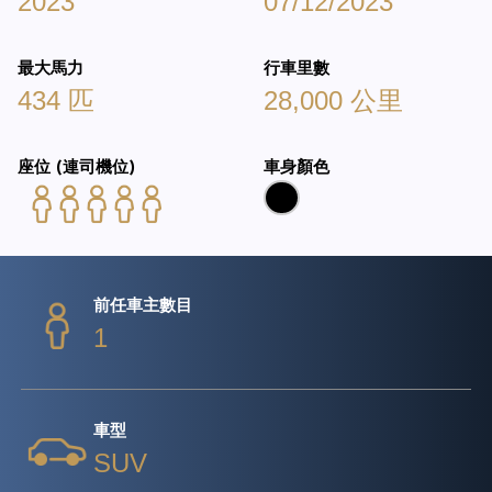
2023
07/12/2023
最大馬力
行車里數
434 匹
28,000 公里
座位 (連司機位)
車身顏色
前任車主數目
1
車型
SUV