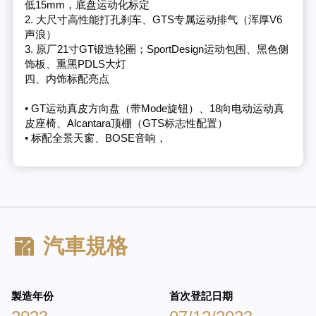
低15mm，底盘运动化标定
2. 大尺寸高性能打孔刹车、GTS专属运动排气（浑厚V6
声浪）
3. 原厂21寸GT锻造轮圈；SportDesign运动包围、黑色侧
饰板、熏黑PDLS大灯
四、内饰标配亮点
• GT运动真皮方向盘（带Mode旋钮）、18向电动运动真
皮座椅、Alcantara顶棚（GTS标志性配置）
• 标配全景天窗、BOSE音响，
汽車規格
製造年份
首次登記日期