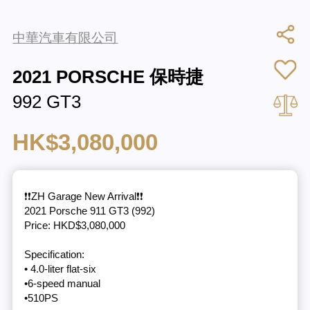
中華汽車有限公司
2021 PORSCHE 保時捷
992 GT3
HK$3,080,000
❗️❗️ZH Garage New Arrival❗️❗️
2021 Porsche 911 GT3 (992)
Price: HKD$3,080,000
Specification:
• 4.0-liter flat-six
•6-speed manual
•510PS