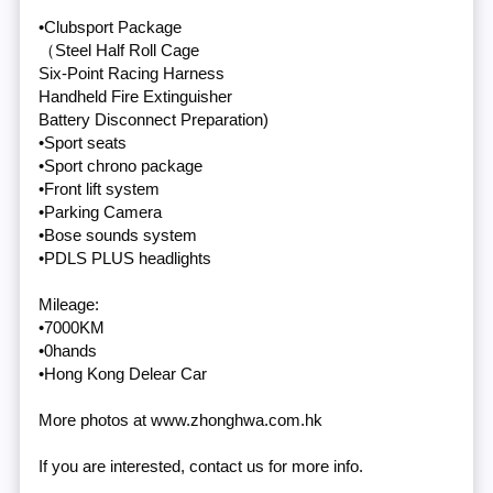
•Clubsport Package
（Steel Half Roll Cage
Six-Point Racing Harness
Handheld Fire Extinguisher
Battery Disconnect Preparation)
•Sport seats
•Sport chrono package
•Front lift system
•Parking Camera
•Bose sounds system
•PDLS PLUS headlights
Mileage:
•7000KM
•0hands
•Hong Kong Delear Car
More photos at www.zhonghwa.com.hk
If you are interested, contact us for more info.