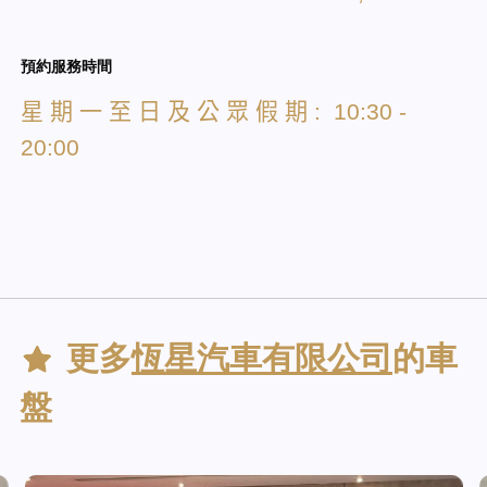
預約服務時間
星
期
一
至
日
及
公
眾
假
期
: 10:30 -
20:00
更多
恆星汽車有限公司
的車
盤