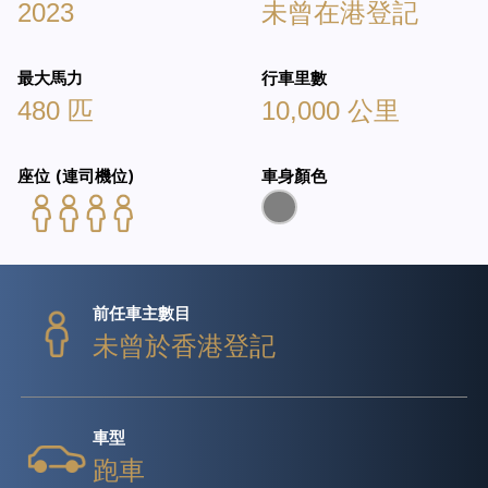
2023
未曾在港登記
最大馬力
行車里數
480 匹
10,000 公里
座位 (連司機位)
車身顏色
前任車主數目
未曾於香港登記
車型
跑車