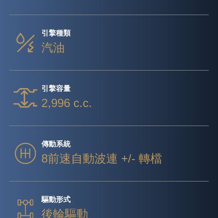
引擎種類
汽油
引擎容量
2,996 c.c.
傳動系統
8前速自動波連 +/- 轉檔
驅動形式
後輪驅動