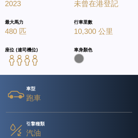
2023
未曾在港登記
最大馬力
行車里數
480 匹
10,300 公里
座位 (連司機位)
車身顏色
車型
跑車
引擎種類
汽油