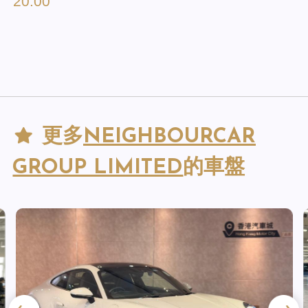
20:00
更多
NEIGHBOURCAR
GROUP LIMITED
的車盤