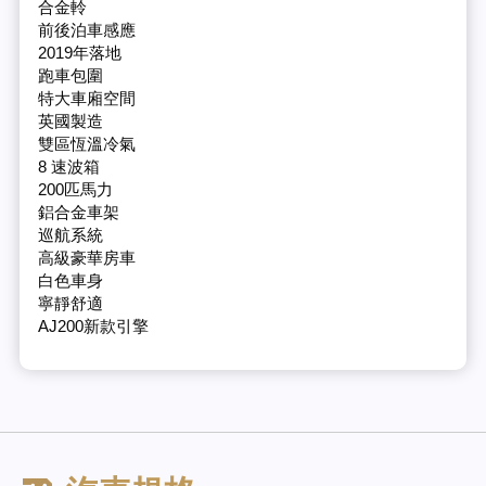
合金軨
前後泊車感應
2019年落地
跑車包圍
特大車廂空間
英國製造
雙區恆溫冷氣
8 速波箱
200匹馬力
鋁合金車架
巡航系統
高級豪華房車
白色車身
寧靜舒適
AJ200新款引擎