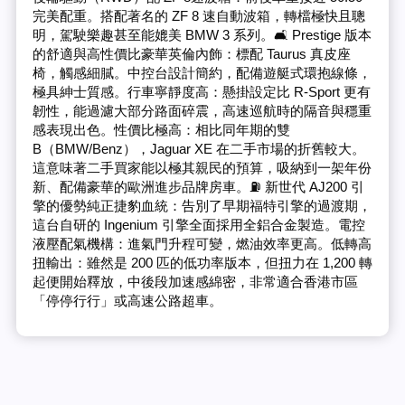
完美配重。搭配著名的 ZF 8 速自動波箱，轉檔極快且聰
明，駕駛樂趣甚至能媲美 BMW 3 系列。🛋️ Prestige 版本
的舒適與高性價比豪華英倫內飾：標配 Taurus 真皮座
椅，觸感細膩。中控台設計簡約，配備遊艇式環抱線條，
極具紳士質感。行車寧靜度高：懸掛設定比 R-Sport 更有
韌性，能過濾大部分路面碎震，高速巡航時的隔音與穩重
感表現出色。性價比極高：相比同年期的雙
B（BMW/Benz），Jaguar XE 在二手市場的折舊較大。
這意味著二手買家能以極其親民的預算，吸納到一架年份
新、配備豪華的歐洲進步品牌房車。⛽ 新世代 AJ200 引
擎的優勢純正捷豹血統：告別了早期福特引擎的過渡期，
這台自研的 Ingenium 引擎全面採用全鋁合金製造。電控
液壓配氣機構：進氣門升程可變，燃油效率更高。低轉高
扭輸出：雖然是 200 匹的低功率版本，但扭力在 1,200 轉
起便開始釋放，中後段加速感綿密，非常適合香港市區
「停停行行」或高速公路超車。