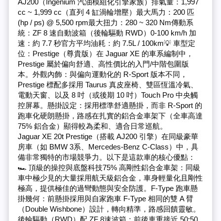
AJ200（Ingenium 汽油模組化引擎家族）排氣量：1,997
cc ~ 1,999 cc（直列 4 缸渦輪增壓）最大馬力：200 匹
(hp / ps) @ 5,500 rpm最大扭力：280 ~ 320 Nm傳動系
統：ZF 8 速自動波箱（後輪驅動 RWD）0-100 km/h 加
速：約 7.7 秒官方平均油耗：約 7.5L / 100km💡 車型定
位：Prestige（尊貴版）在 Jaguar XE 的車系編制中，
Prestige 屬於偏向舒適、高性價比的入門/中階包圍版
本。外觀內飾：與偏向運動化的 R-Sport 版本不同，
Prestige 標配多採用 Taurus 真皮座椅、雙區恆溫冷氣、
電動天窗、以及 8 吋（或後期 10 吋）Touch Pro 中央觸
控屏幕。懸掛設定：採用標準舒適懸掛，而非 R-Sport 的
跑車化硬朗懸掛，路感在扎實的鋁合金車架下（全車高達
75% 鋁合金）顯得較為柔和、適合日常巡航。
Jaguar XE 20t Prestige（搭載 AJ200 引擎）在同級豪華
房車（如 BMW 3系、Mercedes-Benz C-Class）中，具
備非常獨特的市場競爭力。以下是這款車的核心優點：
🏎️ 頂級的操控與底盤科技75% 高剛性鋁合金車架：同級
車中極少見的大量採用航天級鋁合金，車身輕量化且剛性
極高，提供極佳的過彎動態與安全防護。F-Type 跑車懸
掛幾何：前懸掛採用與自家跑車 F-Type 相同的雙 A 臂
（Double Wishbone）設計，轉向精準，路感回饋靈敏。
後輪驅動（RWD）配 ZF 8速波箱：前後車重接近 50:50