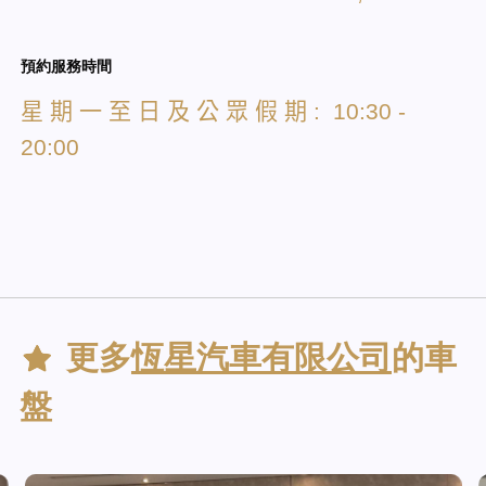
預約服務時間
星
期
一
至
日
及
公
眾
假
期
: 10:30 -
20:00
更多
恆星汽車有限公司
的車
盤