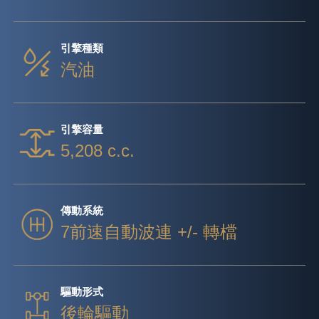
引擎種類
汽油
引擎容量
5,208 c.c.
傳動系統
7前速自動波連 +/- 轉檔
驅動形式
後輪驅動