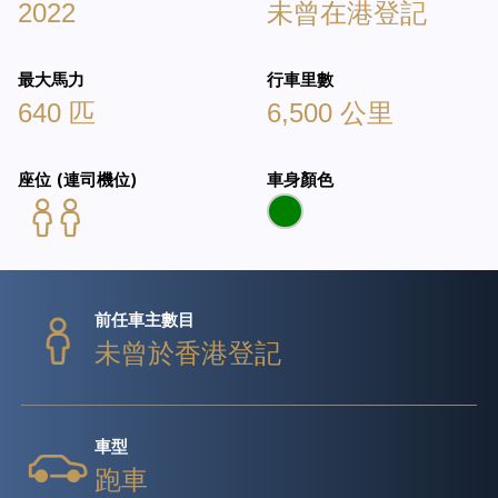
2022
未曾在港登記
最大馬力
行車里數
640 匹
6,500 公里
座位 (連司機位)
車身顏色
前任車主數目
未曾於香港登記
車型
跑車