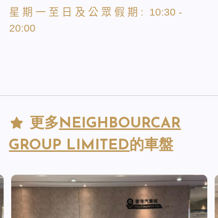
星
期
一
至
日
及
公
眾
假
期
: 10:30 -
20:00
更多
NEIGHBOURCAR
GROUP LIMITED
的車盤