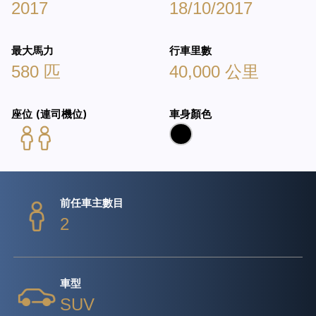
2017
18/10/2017
最大馬力
行車里數
580 匹
40,000 公里
座位 (連司機位)
車身顏色
前任車主數目
2
車型
SUV