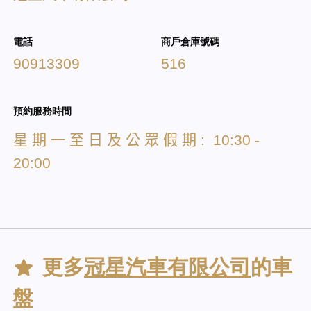
電話
商戶倉庫號碼
90913309
516
預約服務時間
星
期
一
至
日
及
公
眾
假
期
: 10:30 -
20:00
更多
冠星汽車有限公司
的車
盤