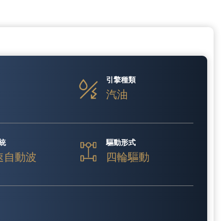
引擎種類
汽油
統
驅動形式
速自動波
四輪驅動