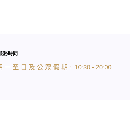
服務時間
期
一
至
日
及
公
眾
假
期
: 10:30 - 20:00