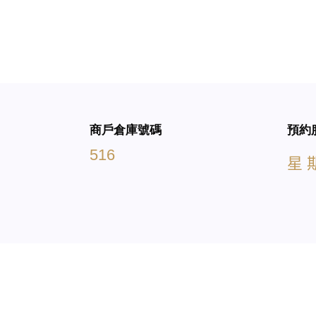
商戶倉庫號碼
預約
516
星