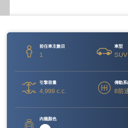
前任車主數目
車型
1
SUV
引擎容量
傳動系
4,999 c.c.
8前
內籠顏色