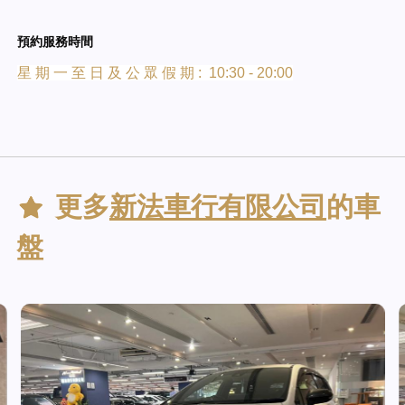
預約服務時間
星 期 一 至 日 及 公 眾 假 期 : 10:30 - 20:00
更多
新法車行有限公司
的車
盤