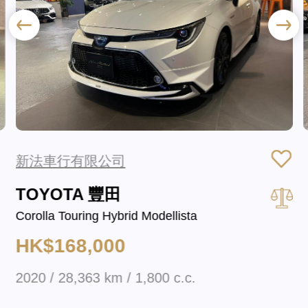
新法車行有限公司
TOYOTA 豐田
Corolla Touring Hybrid Modellista
HK$168,000
2020 / 28,363 km / 1,800 c.c.