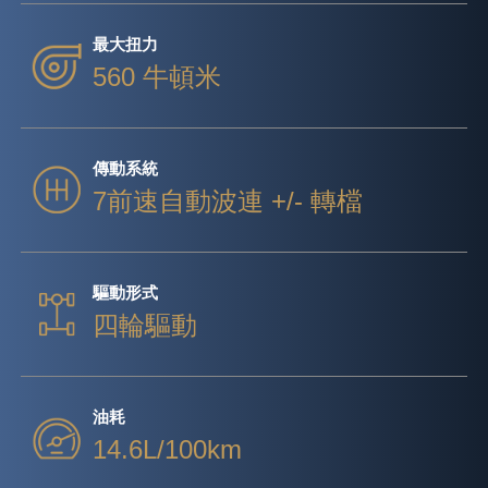
最大扭力
560 牛頓米
傳動系統
7前速自動波連 +/- 轉檔
驅動形式
四輪驅動
油耗
14.6L/100km