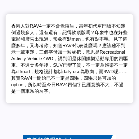
香港人對RAV4一定不會覺陌生，當年初代單門版不知迷
倒過幾多人，還有還有，記得軟頂版嗎？印象中也在好些
電影和廣告出現過，形象有點man，也有點不羈。見了這
麼多年，又考考你，知道RAV4代表甚麼嗎？應該難不到
老一輩車迷，三個字母加一粒冧把，意思是Recreational
Activity Vehicle 4WD，講到明是休閒娛樂活動專用的四驅
車。不過廿多年後，SUV已變了質，不一定為娛樂不一定
為offroad，規格設計都以daily use為取向，而4WD呢……
其實RAV4一開始已不一定是四驅，四驅只是可加的
option，所以時至今日RAV4四個字已經意義不大，不過
是一個車系的名字。