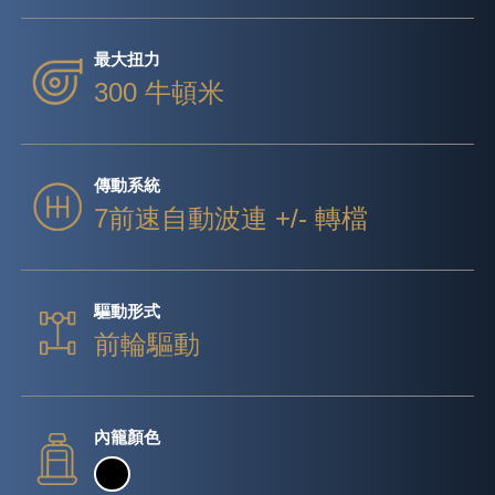
最大扭力
300 牛頓米
傳動系統
7前速自動波連 +/- 轉檔
驅動形式
前輪驅動
內籠顏色