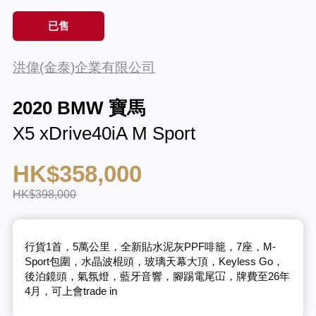
已售
洪偉(金泰)企業有限公司
2020 BMW 寶馬
X5 xDrive40iA M Sport
HK$358,000
HK$398,000
行貨1首，5萬公里，全新貼水泥灰PPF啡籠，7座，M-
Sport包圍，水晶波棍頭，玻璃天幕大頂，Keyless Go，
後泊鏡頭，氣氛燈，藍牙音響，腳踢電尾冚，牌費至26年
4月，可上會trade in