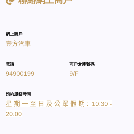
聯絡網上商戶
網上商戶
壹方汽車
電話
商戶倉庫號碼
94900199
9/F
預約服務時間
星
期
一
至
日
及
公
眾
假
期
: 10:30 -
20:00