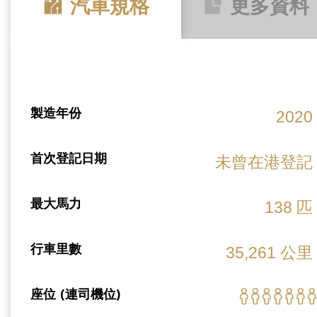
汽車規格
更多資料
製造年份
2020
首次登記日期
未曾在港登記
最大馬力
138 匹
行車里數
35,261 公里
座位 (連司機位)