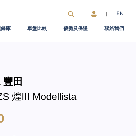
|
EN
紀錄庫
車盤比較
優勢及保證
聯絡我們
A 豐田
S 煌III Modellista
0