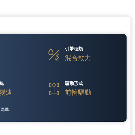
引擎種類
V
混合動力
統
驅動形式
變速
前輪驅動
料為準。