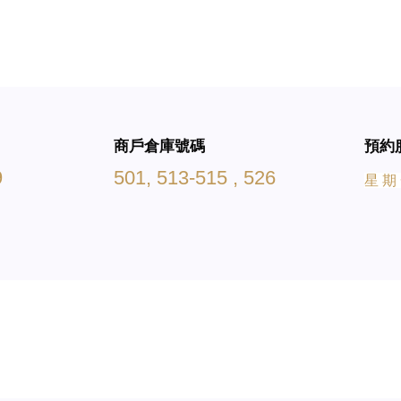
商戶倉庫號碼
預約
9
501, 513-515 , 526
星 期 