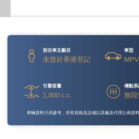
前任車主數目
車型
未曾於香港登記
MP
引擎容量
傳動系
1,800 c.c.
無段
車輛資料只供參考，所有規格及設備以原廠及代理公佈資