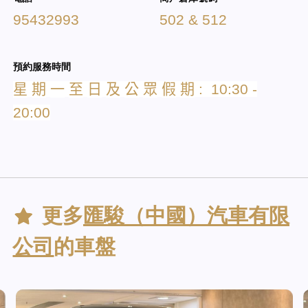
95432993
502 & 512
預約服務時間
星
期
一
至
日
及
公
眾
假
期
: 10:30 -
20:00
更多
匯駿（中國）汽車有限
公司
的車盤