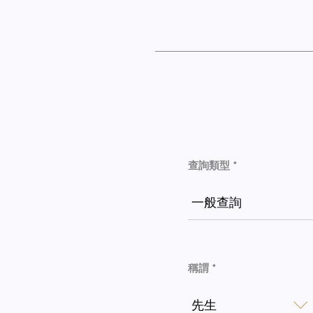
查詢類型 *
一般查詢
稱謂 *
先生