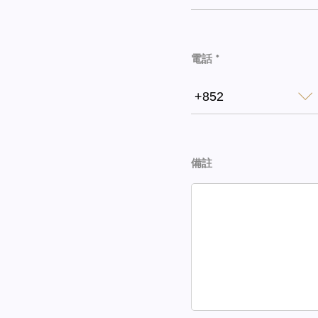
電話 *
+852
備註