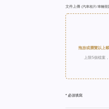
文件上傳
(汽車相片/車輛登
拖放或瀏覽以上載檔
上限5個檔案，
* 必須填寫